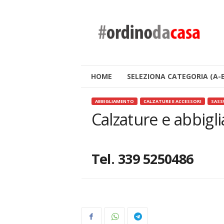
#
o
r
d
i
n
o
HOME
SELEZIONA CATEGORIA (A-E
d
a
ABBIGLIAMENTO
CALZATURE E ACCESSORI
SASS
c
Calzature e abbigli
a
s
a
Tel. 339 5250486