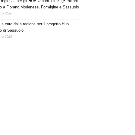
regionali per gli HUB Urbani: oltre 1,6 milioni
ro a Fiorano Modenese, Formigine e Sassuolo
to 2026
la euro dalla regione per il progetto Hub
o di Sassuolo
to 2026