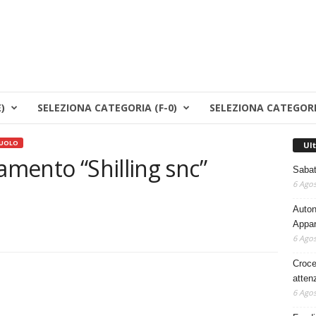
)
SELEZIONA CATEGORIA (F-0)
SELEZIONA CATEGORI
UOLO
Ul
amento “Shilling snc”
Sabat
6 Agos
Auton
Appar
6 Agos
Croce
atten
6 Agos