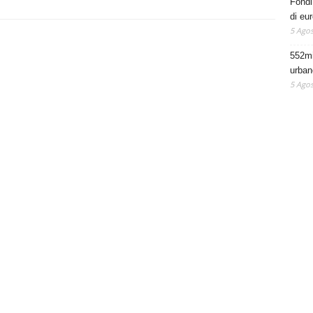
Fondi 
di eu
5 Agos
552mi
urban
5 Agos