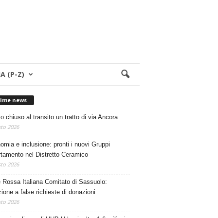
A (P-Z)
time news
o chiuso al transito un tratto di via Ancora
to 2026
omia e inclusione: pronti i nuovi Gruppi
tamento nel Distretto Ceramico
to 2026
 Rossa Italiana Comitato di Sassuolo:
zione a false richieste di donazioni
to 2026